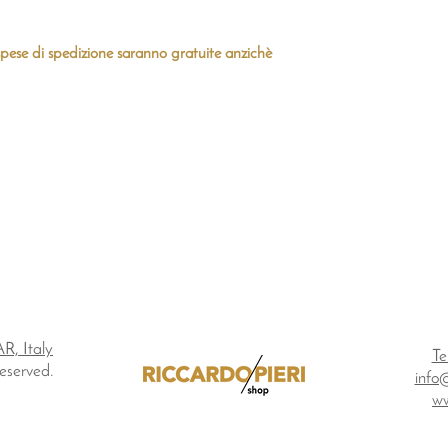
e spese di spedizione saranno gratuite anzichè
AR, Italy
Te
 reserved.
info
ww