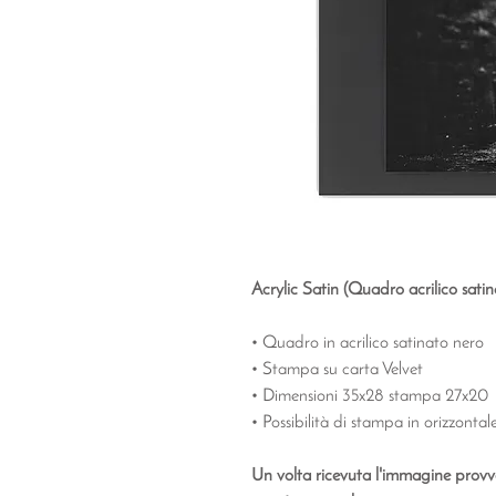
Acrylic Satin (Quadro acrilico satin
• Quadro in acrilico satinato nero
• Stampa su carta Velvet
• Dimensioni 35x28 stampa 27x20
• Possibilità di stampa in orizzontale
Un volta ricevuta l'immagine provv